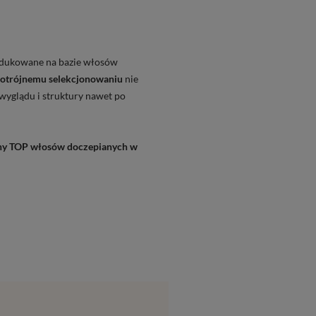
odukowane na bazie włosów
otrójnemu selekcjonowaniu
nie
wyglądu i struktury nawet po
lny TOP włosów doczepianych w