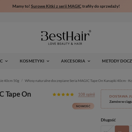
Mamy to!
Surowe Kitki z serii MAGIC
trafiły do sprzedaży!
IC
KOSMETYKI
AKCESORIA
METODY DOCZ
kie 40cm 50g
Włosy naturalne doczepiane Seria MAGIC Tape On Kanapki 40cm - 
IC Tape On
108 opinii
DOSTAWA J
Zamów w ciąg
NOWOŚĆ
Długość