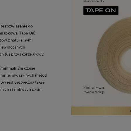
te rozwiązanie do
anapkową (Tape On).
pów z naturalnymi
niewidocznych
h tuż przy skórze głowy.
y minimalnym czasie
ajmniej inwazyjnych metod
sów jest bezpieczna także
atnych i łamliwych pasm.