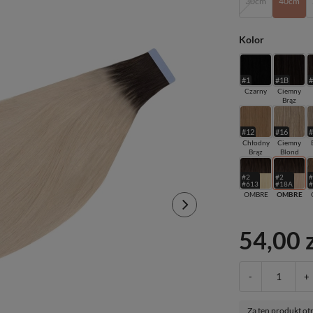
30cm
40cm
Kolor
#1
#1B
Czarny
Ciemny
Brąz
#12
#16
Chłodny
Ciemny
Brąz
Blond
#2
#2
#613
#18A
OMBRE
OMBRE
54,00 
-
+
Za ten produkt ot