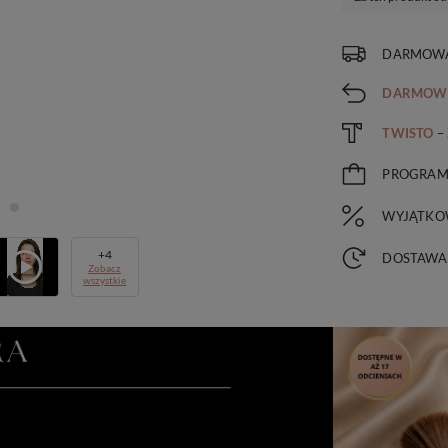
DARMOWA
DARMOW
TWISTO
–
PROGRA
WYJĄTKO
+
4
DOSTAWA
Zobacz
wszystkie