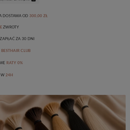
 DOSTAWA
OD
300,00 ZŁ
E
ZWROTY
 ZAPŁAĆ ZA 30 DNI
M
BESTHAIR CLUB
WE
RATY 0%
 W
24H