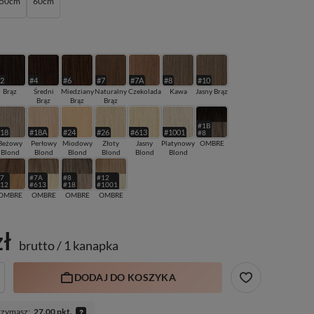
50cm
60cm
#2
#4
#6
#7
#7A
#8
#10
Brąz
Średni
Miedziany
Naturalny
Czekolada
Kawa
Jasny Brąz
Brąz
Brąz
Brąz
#1B
#18
#18A
#24
#26
#613
#1001
#8
Beżowy
Perłowy
Miodowy
Złoty
Jasny
Platynowy
OMBRE
Blond
Blond
Blond
Blond
Blond
Blond
#7
#7A
#8
#12
#12
#613
#18
#1001
OMBRE
OMBRE
OMBRE
OMBRE
zł
brutto
/
1 kanapka
DODAJ DO KOSZYKA
rzymasz:
27.00 pkt.