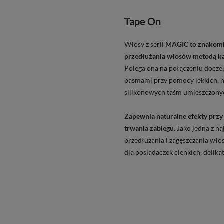
Tape On
Włosy z serii
MAGIC to znakomi
przedłużania włosów metodą k
Polega ona na połączeniu docze
pasmami przy pomocy lekkich, 
silikonowych taśm umieszczonyc
Zapewnia naturalne efekty prz
trwania zabiegu.
Jako jedna z n
przedłużania i zagęszczania wło
dla posiadaczek cienkich, delik