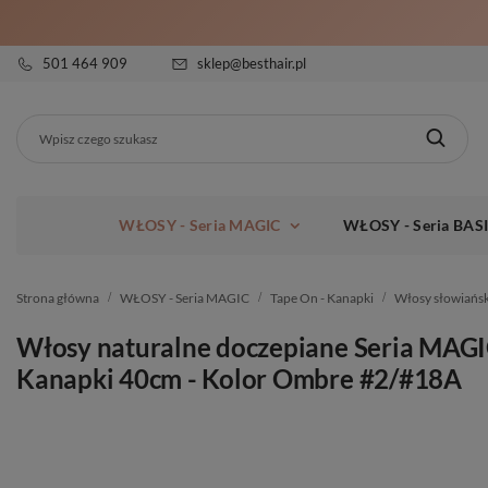
501 464 909
sklep@besthair.pl
WŁOSY - Seria MAGIC
WŁOSY - Seria BAS
Strona główna
WŁOSY - Seria MAGIC
Tape On - Kanapki
Włosy słowiańs
Włosy naturalne doczepiane Seria MAG
Kanapki 40cm - Kolor Ombre #2/#18A