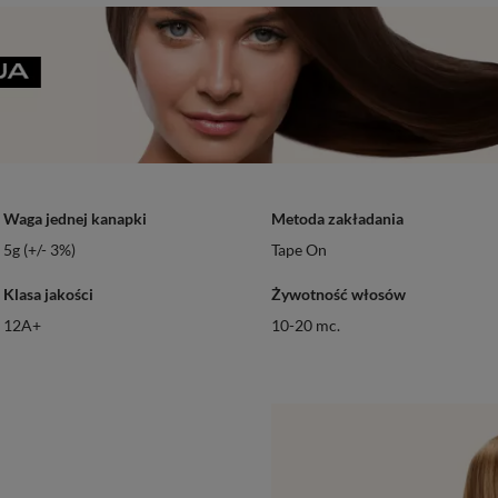
Waga jednej kanapki
Metoda zakładania
5g (+/- 3%)
Tape On
Klasa jakości
Żywotność włosów
12A+
10-20 mc.