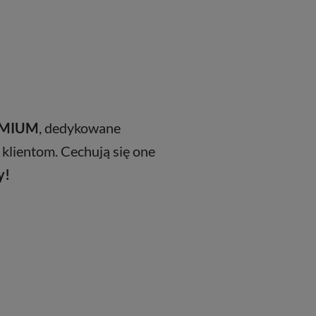
REMIUM
, dedykowane
 klientom. Cechują się one
y!