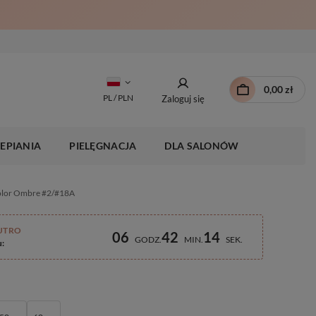
0,00 zł
PL / PLN
Zaloguj się
EPIANIA
PIELĘGNACJA
DLA SALONÓW
Kolor Ombre #2/#18A
UTRO
06
42
13
GODZ
MIN
SEK
u: